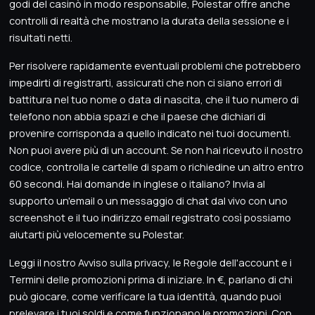
godi del casinò in modo responsabile, Polestar offre anche
controlli di realtà che mostrano la durata della sessione e i
risultati netti.
Per risolvere rapidamente eventuali problemi che potrebbero
impedirti di registrarti, assicurati che non ci siano errori di
battitura nel tuo nome o data di nascita, che il tuo numero di
telefono non abbia spazi e che il paese che dichiari di
provenire corrisponda a quello indicato nei tuoi documenti.
Non puoi avere più di un account. Se non hai ricevuto il nostro
codice, controlla le cartelle di spam o richiedine un altro entro
60 secondi. Hai domande in inglese o italiano? Invia al
supporto un'email o un messaggio di chat dal vivo con uno
screenshot e il tuo indirizzo email registrato così possiamo
aiutarti più velocemente su Polestar.
Leggi il nostro Avviso sulla privacy, le Regole dell'account e i
Termini delle promozioni prima di iniziare. In €, parlano di chi
può giocare, come verificare la tua identità, quando puoi
prelevare i tuoi soldi e come funzionano le promozioni. Con