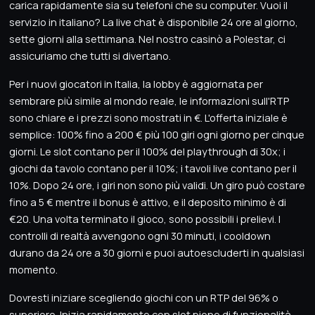
carica rapidamente sia su telefoni che su computer. Vuoi il
servizio in italiano? La live chat è disponibile 24 ore al giorno,
sette giorni alla settimana. Nel nostro casinò a Polestar, ci
assicuriamo che tutti si divertano.
Per i nuovi giocatori in Italia, la lobby è aggiornata per
sembrare più simile al mondo reale, le informazioni sull'RTP
sono chiare e i prezzi sono mostrati in €. L'offerta iniziale è
semplice: 100% fino a 200 € più 100 giri ogni giorno per cinque
giorni. Le slot contano per il 100% del playthrough di 30x; i
giochi da tavolo contano per il 10%; i tavoli live contano per il
10%. Dopo 24 ore, i giri non sono più validi. Un giro può costare
fino a 5 € mentre il bonus è attivo, e il deposito minimo è di
€20. Una volta terminato il gioco, sono possibili i prelievi. I
controlli di realtà avvengono ogni 30 minuti, i cooldown
durano da 24 ore a 30 giorni e puoi autoescluderti in qualsiasi
momento.
Dovresti iniziare scegliendo giochi con un RTP del 96% o
superiore. Inizia rapidamente con slot piene di funzionalità