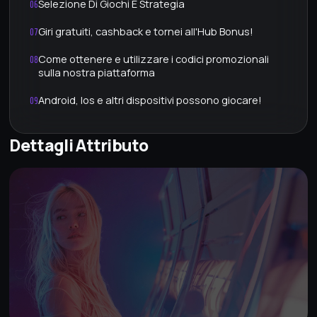
Selezione Di Giochi E Strategia
06
Giri gratuiti, cashback e tornei all'Hub Bonus!
07
Come ottenere e utilizzare i codici promozionali
08
sulla nostra piattaforma
Android, Ios e altri dispositivi possono giocare!
09
Ottieni accesso a ricompense speciali diventando
10
Dettagli Attributo
un membro Vip
Sicurezza dell'account e transazioni sicure
11
Limiti, controllo del rischio e la politica 18+ per il
12
gioco responsabile
Polestar Guida EV
13
Domande frequenti
14