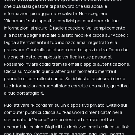
che qualsiasi gestore di password che usi abbia le
informazioni più aggiornate salvate. Non scegliere
"Ricordami" sui dispositivi condivisi per mantenere le tue
informazioni al sicuro. È facile accedere. Vai semplicemente
alla nostra pagina iniziale o al sito mobile e clicca su "Accedi".
Digita attentamente il tuo indirizzo email registrato e la
password. Controlla se ci sono errori o spazi extra. Dopo che
ti viene chiesto, completa la verifica in due passaggi.
Possiamo inviare codici tramite email o app di autenticazione.
Clicca su "Accedi", quindi attendi un momento mentre il
pannello di controllo si carica. Se richiesto, assicurati che le
tue informazioni personali siano corrette una volta, quindi vai
al tuo portafoglio €.
Puoi attivare "Ricordami" su un dispositivo privato. Evitalo sui
computer pubblici. Clicca su "Password dimenticata" nella
schermata di "Accedi" se non riesci ad entrare nel tuo
account del casinò. Digita il tuo indirizzo email e clicca sul link
che ti inviamo. Controlla la cartella spam, aggiungi il nostro