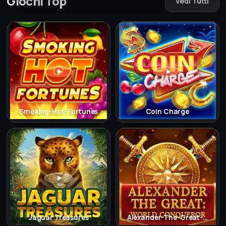
Giochi Top
Vedi Tutti
Smoking-Hot-Fortunes
Coin Charge
Jaguar Treasures
Alexander-The-Great-World