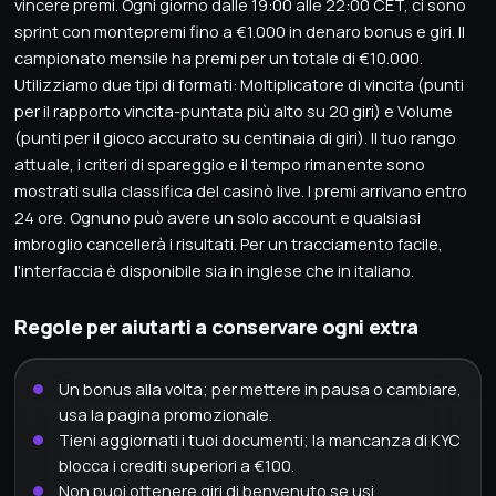
vincere premi. Ogni giorno dalle 19:00 alle 22:00 CET, ci sono
sprint con montepremi fino a €1.000 in denaro bonus e giri. Il
campionato mensile ha premi per un totale di €10.000.
Utilizziamo due tipi di formati: Moltiplicatore di vincita (punti
per il rapporto vincita-puntata più alto su 20 giri) e Volume
(punti per il gioco accurato su centinaia di giri). Il tuo rango
attuale, i criteri di spareggio e il tempo rimanente sono
mostrati sulla classifica del casinò live. I premi arrivano entro
24 ore. Ognuno può avere un solo account e qualsiasi
imbroglio cancellerà i risultati. Per un tracciamento facile,
l'interfaccia è disponibile sia in inglese che in italiano.
Regole per aiutarti a conservare ogni extra
Un bonus alla volta; per mettere in pausa o cambiare,
usa la pagina promozionale.
Tieni aggiornati i tuoi documenti; la mancanza di KYC
blocca i crediti superiori a €100.
Non puoi ottenere giri di benvenuto se usi