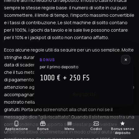
mentre altri richiedono un deposito. Il nostro casinò indica
sempre le stesse regole base: il numero di volte in cui puoi
scommettere, il limite di tempo, l'importo massimo convertibile
e i tassi di contribuzione. Le slot machine di solito contano
per il 100%, i giochi da tavolo e le sale live possono contare
per il 10% e i jackpot di solito non contano affatto.
Ecco alcune regole utili da seguire per un uso semplice. Molte
stringhe durano tra le 24 e le 72 ore, quindi controlla prima la
BONUS
data di scadenza. Assicurati di trovarti nel paese giusto e
per il primo deposito
che il tuo metodo di pagamento sia accettato. Alcuni metodi
1000 € + 250 FS
di pagamento non attivano le ricompense promozionali. Fai
attenzione agli importi minimi e massimi delle scommesse che
Registrati
accompagnano un round bonus. Il nome del gioco viene
mostrato nella finestra di conferma se il codice ti dà giri
gratuiti. Porta uno screenshot alla chat con noi se il
messaggio dice "già riscattato". Quando il sistema mostra una
corrispondenza, il supporto su Polestar può rivalidare
Applicazione
Bonus
Menu
Codici
Bonus senza
un'offerta attiva. Scommettere in modo chiaro aiuta nella
deposito