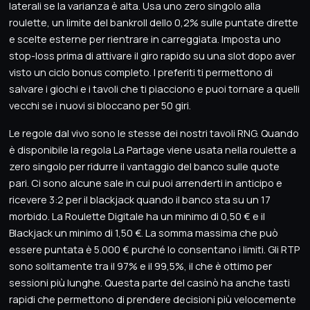
laterali se la varianza è alta. Usa uno zero singolo alla
roulette, un limite del bankroll dello 0,2% sulle puntate dirette
e scelte esterne per rientrare in carreggiata. Imposta uno
stop-loss prima di attivare il giro rapido su una slot dopo aver
visto un ciclo bonus completo. I preferiti ti permettono di
salvare i giochi e i tavoli che ti piacciono e puoi tornare a quelli
vecchi se i nuovi si bloccano per 50 giri.
Le regole dal vivo sono le stesse dei nostri tavoli RNG. Quando
è disponibile la regola La Partage viene usata nella roulette a
zero singolo per ridurre il vantaggio del banco sulle quote
pari. Ci sono alcune sale in cui puoi arrenderti in anticipo e
ricevere 3:2 per il blackjack quando il banco sta su un 17
morbido. La Roulette Digitale ha un minimo di 0,50 € e il
Blackjack un minimo di 1,50 €. La somma massima che può
essere puntata è 5.000 € purché lo consentano i limiti. Gli RTP
sono solitamente tra il 97% e il 99,5%, il che è ottimo per
sessioni più lunghe. Questa parte del casinò ha anche tasti
rapidi che permettono di prendere decisioni più velocemente