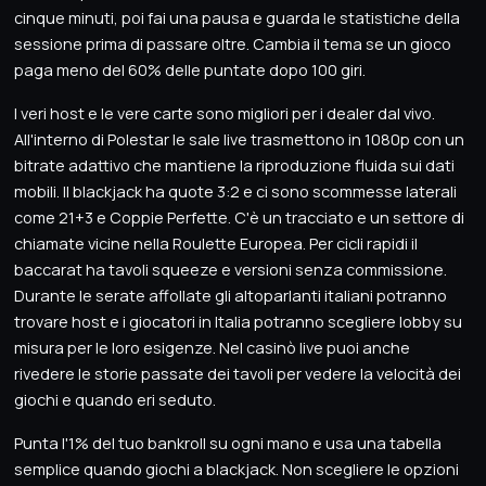
cinque minuti, poi fai una pausa e guarda le statistiche della
sessione prima di passare oltre. Cambia il tema se un gioco
paga meno del 60% delle puntate dopo 100 giri.
I veri host e le vere carte sono migliori per i dealer dal vivo.
All'interno di Polestar le sale live trasmettono in 1080p con un
bitrate adattivo che mantiene la riproduzione fluida sui dati
mobili. Il blackjack ha quote 3:2 e ci sono scommesse laterali
come 21+3 e Coppie Perfette. C'è un tracciato e un settore di
chiamate vicine nella Roulette Europea. Per cicli rapidi il
baccarat ha tavoli squeeze e versioni senza commissione.
Durante le serate affollate gli altoparlanti italiani potranno
trovare host e i giocatori in Italia potranno scegliere lobby su
misura per le loro esigenze. Nel casinò live puoi anche
rivedere le storie passate dei tavoli per vedere la velocità dei
giochi e quando eri seduto.
Punta l'1% del tuo bankroll su ogni mano e usa una tabella
semplice quando giochi a blackjack. Non scegliere le opzioni