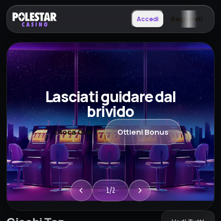
Accedi
Registrati
Lasciati guidare dal
brivido
Gioca Ora
Ottieni Bonus
1/2