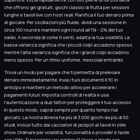
che offrono giri gratuiti, giochi classici di frutta per sessioni
lunghe e tavoli live con host reali. Pianifica il tuo denaro prima
di giocare. Per oscillazioni più fluide, dividi una sessione in
circa 100 round e mantieni ogni round all'1% - 2% del tuo
saldo. A seconda di come ti senti, adatta la tua volatilità. La
bassa varianza significa che i piccoli colpi accadono spesso,
mentre l'alta varianza significa che i grandi colpi accadono
meno spesso. Per un ritmo uniforme, mescolali entrambi.
Trova un modo per pagare che ti permetta di prelevare
denaro immediatamente. Invia i tuoi documenti KYC in
anticipo e mantieni un metodo attivo per accelerare i
pagamenti futuri. Imposta controlli di realtà e usa
l'autenticazione a due fattori per proteggere il tuo accesso.
In questo modo, saprai sempre per quanto tempo hai
giocato. La nostra libreria ha più di 3.000 giochi da più di 50
studi, inclusi tutto dai cacciatori di jackpot ai tavoli in stile
show. Ordinare per volatilità, funzionalità e provider è facile
con i filtri. Ti piacciono i round brevi? Gioca a giochi con